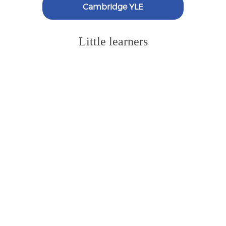
Cambridge YLE
Little learners
Il corso Pingu’s English Tots è stato sviluppato per
introdurre i bambini dai 18 ai 36 mesi
all’apprendimento della lingua inglese,
accompagnati da un loro genitore, al quale viene
chiesto di frequentare assieme al proprio figlio.
Read more