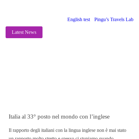
26th July 2018
English test
Pingu’s Travels Lab
Latest News
Kindergarten
Lezione di prova
Campi estivi
News
Contatti
Italia al 33° posto nel mondo con l’inglese
Il rapporto degli italiani con la lingua inglese non è mai stato
un rapporto molto stretto e spesso ci stupiamo quando