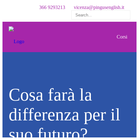
366 9293213
vicenza@pingusenglish.it
Corsi
Little Learners
Cosa farà la
Chi siamo
Cambridge YLE
differenza per il
suo futuro?
Il metodo Pingu’s English
Summer activities